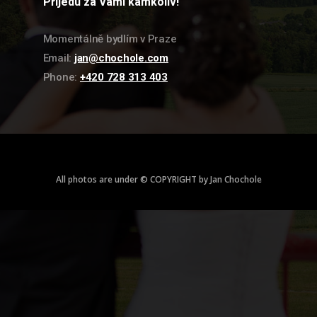
Přijedu za Vámi kamkoliv!
Momentálně bydlím v Praze
Email:
jan@chochole.com
Phone:
+420 728 313 403
All photos are under © COPYRIGHT by Jan Chochole